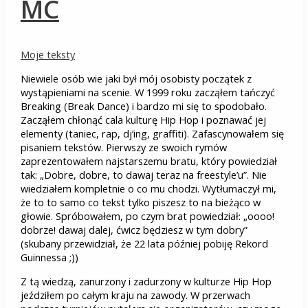
MC
Moje teksty
Niewiele osób wie jaki był mój osobisty początek z
wystąpieniami na scenie. W 1999 roku zacząłem tańczyć
Breaking (Break Dance) i bardzo mi się to spodobało.
Zacząłem chłonąć cala kulturę Hip Hop i poznawać jej
elementy (taniec, rap, dj’ing, graffiti). Zafascynowałem się
pisaniem tekstów. Pierwszy ze swoich rymów
zaprezentowałem najstarszemu bratu, który powiedział
tak: „Dobre, dobre, to dawaj teraz na freestyle’u”. Nie
wiedziałem kompletnie o co mu chodzi. Wytłumaczył mi,
że to to samo co tekst tylko piszesz to na bieżąco w
głowie. Spróbowałem, po czym brat powiedział: „oooo!
dobrze! dawaj dalej, ćwicz będziesz w tym dobry”
(skubany przewidział, że 22 lata później pobiję Rekord
Guinnessa ;))
Z tą wiedzą, zanurzony i zadurzony w kulturze Hip Hop
jeździłem po całym kraju na zawody. W przerwach