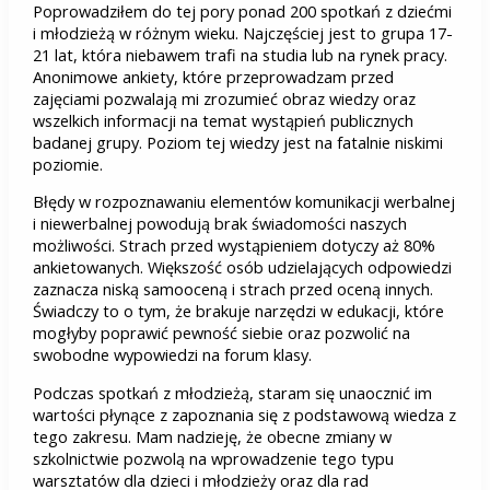
Poprowadziłem do tej pory ponad 200 spotkań z dziećmi
i młodzieżą w różnym wieku. Najczęściej jest to grupa 17-
21 lat, która niebawem trafi na studia lub na rynek pracy.
Anonimowe ankiety, które przeprowadzam przed
zajęciami pozwalają mi zrozumieć obraz wiedzy oraz
wszelkich informacji na temat wystąpień publicznych
badanej grupy. Poziom tej wiedzy jest na fatalnie niskimi
poziomie.
Błędy w rozpoznawaniu elementów komunikacji werbalnej
i niewerbalnej powodują brak świadomości naszych
możliwości. Strach przed wystąpieniem dotyczy aż 80%
ankietowanych. Większość osób udzielających odpowiedzi
zaznacza niską samooceną i strach przed oceną innych.
Świadczy to o tym, że brakuje narzędzi w edukacji, które
mogłyby poprawić pewność siebie oraz pozwolić na
swobodne wypowiedzi na forum klasy.
Podczas spotkań z młodzieżą, staram się unaocznić im
wartości płynące z zapoznania się z podstawową wiedza z
tego zakresu. Mam nadzieję, że obecne zmiany w
szkolnictwie pozwolą na wprowadzenie tego typu
warsztatów dla dzieci i młodzieży oraz dla rad