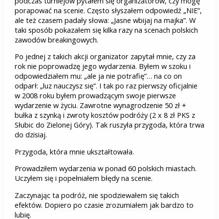
podczas turniejów pytałem się organizatorów, czy mogę
porapować na scenie. Często słyszałem odpowiedź „NIE”,
ale też czasem padały słowa: „Jasne wbijaj na majka”. W
taki sposób pokazałem się kilka razy na scenach polskich
zawodów breakingowych.
Po jednej z takich akcji organizator zapytał mnie, czy za
rok nie poprowadzę jego wydarzenia. Byłem w szoku i
odpowiedziałem mu: „ale ja nie potrafię”… na co on
odparł: „luz nauczysz się”. I tak po raz pierwszy oficjalnie
w 2008 roku byłem prowadzącym swoje pierwsze
wydarzenie w życiu. Zawrotne wynagrodzenie 50 zł +
bułka z szynką i zwroty kosztów podróży (2 x 8 zł PKS z
Słubic do Zielonej Góry). Tak ruszyła przygoda, która trwa
do dzisiaj.
Przygoda, która mnie ukształtowała.
Prowadziłem wydarzenia w ponad 60 polskich miastach.
Uczyłem się i popełniałem błędy na scenie.
Zaczynając ta podróż, nie spodziewałem się takich
efektów. Dopiero po czasie zrozumiałem jak bardzo to
lubię.